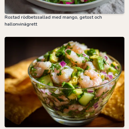
Rostad rödbetssallad med mango, getost och
hallonvinägrett