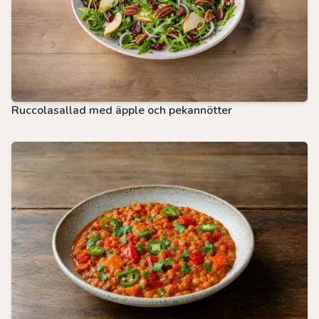
Ruccolasallad med äpple och pekannötter