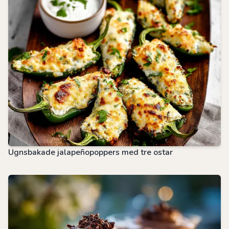
Ugnsbakade jalapeñopoppers med tre ostar