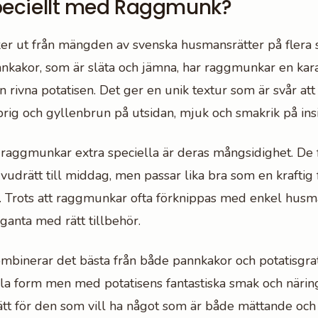
peciellt med Raggmunk?
r ut från mängden av svenska husmansrätter på flera sät
nnkakor, som är släta och jämna, har raggmunkar en karak
n rivna potatisen. Det ger en unik textur som är svår att 
prig och gyllenbrun på utsidan, mjuk och smakrik på ins
raggmunkar extra speciella är deras mångsidighet. De
udrätt till middag, men passar lika bra som en kraftig 
. Trots att raggmunkar ofta förknippas med enkel husm
eganta med rätt tillbehör.
binerar det bästa från både pannkakor och potatisgra
la form men med potatisens fantastiska smak och närin
rätt för den som vill ha något som är både mättande och 