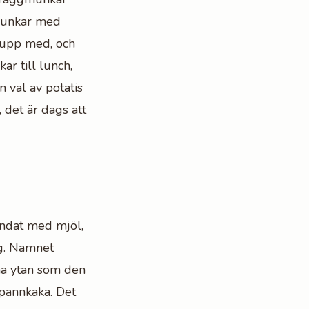
gmunkar med
t upp med, och
ar till lunch,
n val av potatis
, det är dags att
andat med mjöl,
ig. Namnet
na ytan som den
 pannkaka. Det