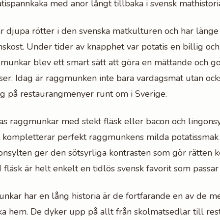
atispannkaka med anor långt tillbaka i svensk mathistori
djupa rötter i den svenska matkulturen och har länge 
kost. Under tider av knapphet var potatis en billig och 
gmunkar blev ett smart sätt att göra en mättande och g
ser. Idag är raggmunken inte bara vardagsmat utan ock
ag på restaurangmenyer runt om i Sverige.
ras raggmunkar med stekt fläsk eller bacon och lingonsyl
t kompletterar perfekt raggmunkens milda potatissmak 
onsylten ger den sötsyrliga kontrasten som gör rätten 
äsk är helt enkelt en tidlös svensk favorit som passar a
unkar har en lång historia är de fortfarande en av de m
ska hem. De dyker upp på allt från skolmatsedlar till r