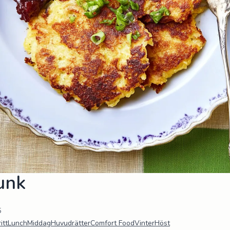
unk
5
itt
Lunch
Middag
Huvudrätter
Comfort Food
Vinter
Höst