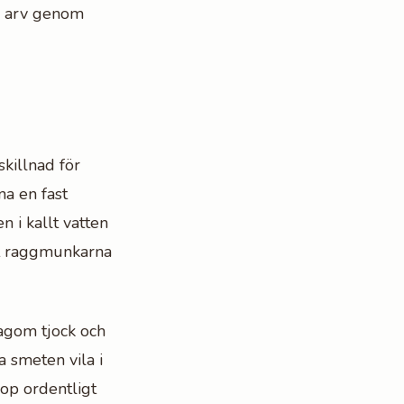
i arv genom
killnad för
na en fast
n i kallt vatten
tt raggmunkarna
agom tjock och
a smeten vila i
hop ordentligt