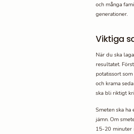
och många famil
generationer.
Viktiga s
När du ska laga
resultatet. Förs
potatissort som 
och krama sedan
ska bli riktigt kr
Smeten ska ha 
jämn. Om smeten
15-20 minuter i