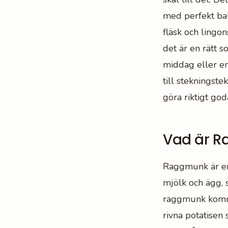
med perfekt bal
fläsk och lingo
det är en rätt s
middag eller en 
till stekningste
göra riktigt go
Vad är 
Raggmunk är en 
mjölk och ägg, 
raggmunk komme
rivna potatisen