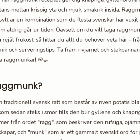
ans mellan krispig yta och mjuk, smakrik insida. Rag
nsylt är en kombination som de flesta svenskar har vuxi
om aldrig går ur tiden. Oavsett om du vill laga raggmunk
rejäl frukost, så hittar du allt du behöver veta här - frå
knik och serveringstips. Ta fram rivjärnet och stekpannan
da raggmunkar! 🥔🍳
Raggmunk?
traditionell svensk rätt som består av riven potatis bl
som sedan steks i smör tills den blir gyllene och knapr
r från ordet "ragg", som beskriver den rufsiga, ojäm
 skapar, och "munk" som är ett gammalt svenskt ord för