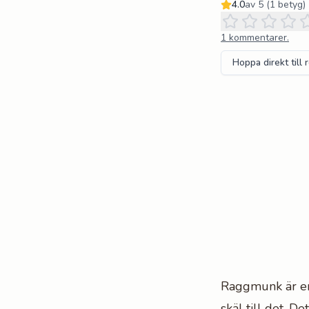
4.0
av 5 (
1
betyg)
1
kommentarer.
Hoppa direkt till 
Raggmunk är en 
skäl till det. 