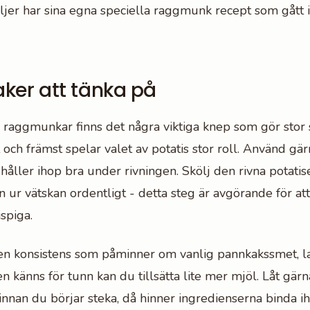
jer har sina egna speciella raggmunk recept som gått 
aker att tänka på
 raggmunkar finns det några viktiga knep som gör stor s
t och främst spelar valet av potatis stor roll. Använd gär
håller ihop bra under rivningen. Skölj den rivna potatise
 ur vätskan ordentligt - detta steg är avgörande för a
ispiga.
en konsistens som påminner om vanlig pannkakssmet, l
 känns för tunn kan du tillsätta lite mer mjöl. Låt gärn
nnan du börjar steka, då hinner ingredienserna binda i