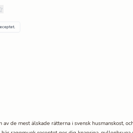
receptet.
av de mest älskade rätterna i svensk husmanskost, och
Det här raggmunk receptet ger dig knapriga, gyllenbrun