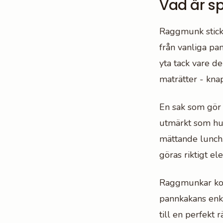
Vad är s
Raggmunk sticke
från vanliga pa
yta tack vare de
maträtter - kna
En sak som gör 
utmärkt som huv
mättande lunch
göras riktigt el
Raggmunkar kom
pannkakans enk
till en perfekt 