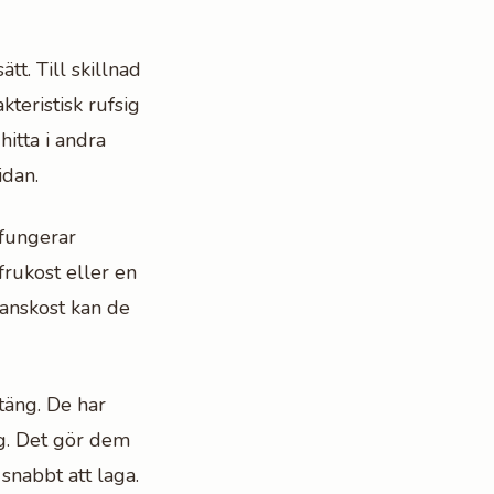
t. Till skillnad
teristisk rufsig
hitta i andra
idan.
 fungerar
frukost eller en
anskost kan de
täng. De har
g. Det gör dem
snabbt att laga.