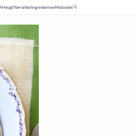
h
Helg
Efterrätter
Ingredienser
Matsedel