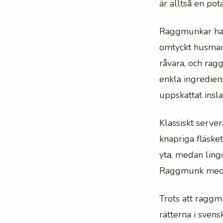
är alltså en pot
Raggmunkar har 
omtyckt husmans
råvara, och rag
enkla ingredien
uppskattat insl
Klassiskt serve
knapriga fläske
yta, medan ling
Raggmunk med fl
Trots att raggm
rätterna i sven