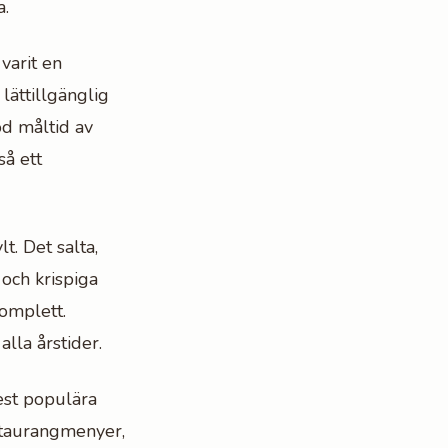
a.
varit en
lättillgänglig
od måltid av
så ett
t. Det salta,
och krispiga
komplett.
lla årstider.
est populära
estaurangmenyer,