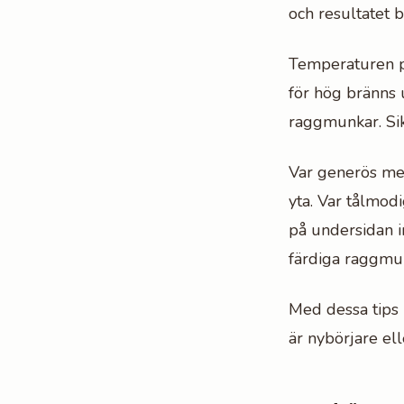
och resultatet bl
Temperaturen p
för hög bränns 
raggmunkar. Sik
Var generös med
yta. Var tålmodi
på undersidan 
färdiga raggmu
Med dessa tips
är nybörjare ell