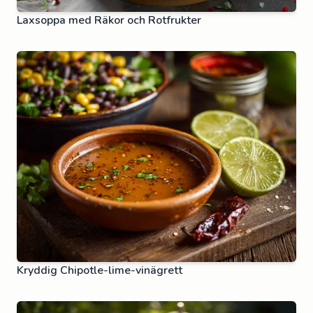
Laxsoppa med Räkor och Rotfrukter
Kryddig Chipotle-lime-vinägrett