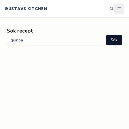
GUSTAVS KITCHEN
Sök recept
Middag
Sök recept
Lunch
Sök
Helg
Efterrätter
Ingredienser
Matsedel
Alla recept
Blogg