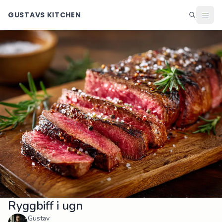
GUSTAVS KITCHEN
Middag
Lunch
Helg
Efterrätter
Ingredienser
Matsedel
Alla recept
Blogg
Ryggbiff i ugn
Gustav