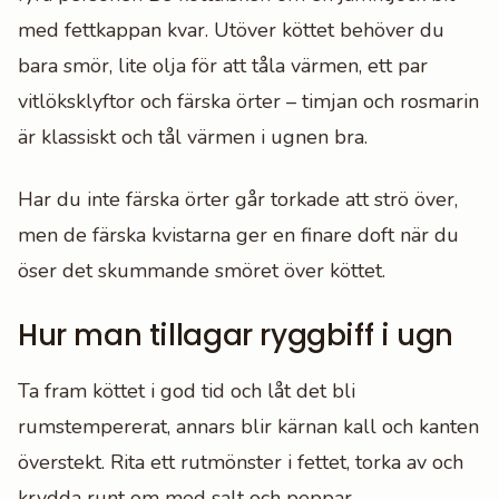
med fettkappan kvar. Utöver köttet behöver du
bara smör, lite olja för att tåla värmen, ett par
vitlöksklyftor och färska örter – timjan och rosmarin
är klassiskt och tål värmen i ugnen bra.
Har du inte färska örter går torkade att strö över,
men de färska kvistarna ger en finare doft när du
öser det skummande smöret över köttet.
Hur man tillagar ryggbiff i ugn
Ta fram köttet i god tid och låt det bli
rumstempererat, annars blir kärnan kall och kanten
överstekt. Rita ett rutmönster i fettet, torka av och
krydda runt om med salt och peppar.