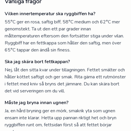
Vanliga frågor
Vilken innertemperatur ska ryggbiffen ha?
55°C ger en rosa, saftig biff, 58°C medium och 62°C mer
genomstekt. Ta ut den ett par grader innan
måltemperaturen eftersom den fortsätter stiga under vilan.
Ryggbiff har en fettkappa som håller den saftig, men över
65°C tappar den ändå sin finess.
Ska jag skära bort fettkappan?
Nej, låt den sitta kvar under tillagningen. Fettet smälter och
håller köttet saftigt och ger smak. Rita gärna ett rutmönster
i fettet med kniv så bryns det jämnare. Du kan skära bort
det vid serveringen om du vill.
Måste jag bryna innan ugnen?
Ja, en hård bryning ger en mörk, smakrik yta som ugnen
ensam inte klarar. Hetta upp pannan riktigt het och bryn
ryggbiffen runt om, fettsidan först så att fettet börjar