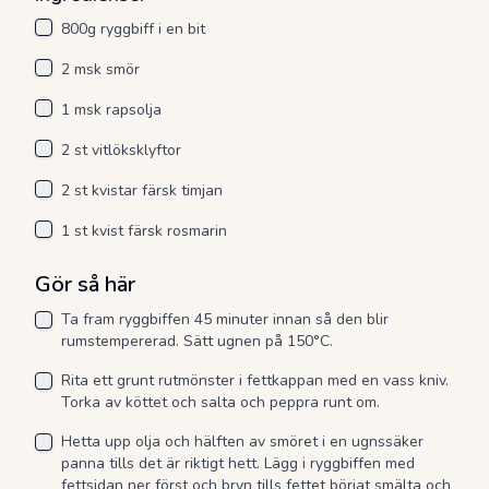
800g ryggbiff i en bit
2 msk smör
1 msk rapsolja
2 st vitlöksklyftor
2 st kvistar färsk timjan
1 st kvist färsk rosmarin
Gör så här
Ta fram ryggbiffen 45 minuter innan så den blir
rumstempererad. Sätt ugnen på 150°C.
Rita ett grunt rutmönster i fettkappan med en vass kniv.
Torka av köttet och salta och peppra runt om.
Hetta upp olja och hälften av smöret i en ugnssäker
panna tills det är riktigt hett. Lägg i ryggbiffen med
fettsidan ner först och bryn tills fettet börjat smälta och