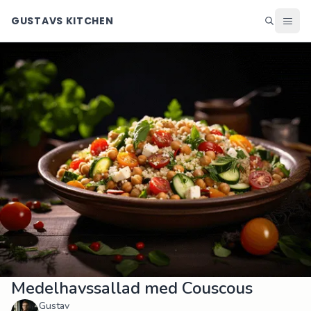
GUSTAVS KITCHEN
Middag
Lunch
Helg
Efterrätter
Ingredienser
Matsedel
Alla recept
Blogg
Medelhavssallad med Couscous
Gustav