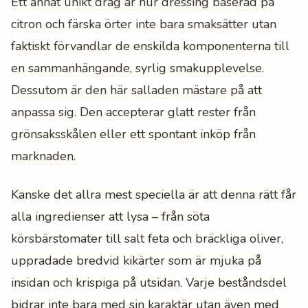
Ett annat unikt drag är hur dressing baserad på
citron och färska örter inte bara smaksätter utan
faktiskt förvandlar de enskilda komponenterna till
en sammanhängande, syrlig smakupplevelse.
Dessutom är den här salladen mästare på att
anpassa sig. Den accepterar glatt rester från
grönsaksskålen eller ett spontant inköp från
marknaden.
Kanske det allra mest speciella är att denna rätt får
alla ingredienser att lysa – från söta
körsbärstomater till salt feta och bräckliga oliver,
uppradade bredvid kikärter som är mjuka på
insidan och krispiga på utsidan. Varje beståndsdel
bidrar inte bara med sin karaktär utan även med