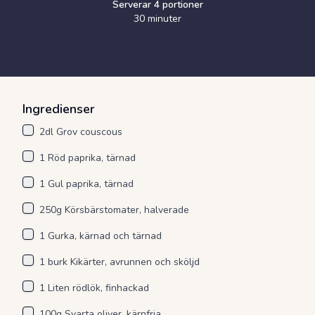
Serverar
4
portioner
30 minuter
Ingredienser
2dl Grov couscous
1 Röd paprika, tärnad
1 Gul paprika, tärnad
250g Körsbärstomater, halverade
1 Gurka, kärnad och tärnad
1 burk Kikärter, avrunnen och sköljd
1 Liten rödlök, finhackad
100g Svarta oliver, kärnfria