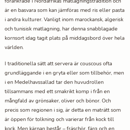
förankrade i Nordafrikas matlagningstradition och
är en basvara som kan jämföras med ris eller pasta
i andra kulturer. Vanligt inom marockansk, algerisk
och tunisisk matlagning, har denna snabblagade
kornsort idag tagit plats på middagsbord över hela
världen.
I traditionella sätt att servera är couscous ofta
grundläggande i en gryta eller som tillbehör, men
i en Medelhavssallad tar den huvudrollen
tillsammans med ett smakrikt komp i från en
mångfald av grönsaker, oliver och bönor. Och
precis som regionen i sig, är detta en maträtt som
är öppen för tolkning och varierar från kock till
kock. Men kärnan består – fräschör, färg och en