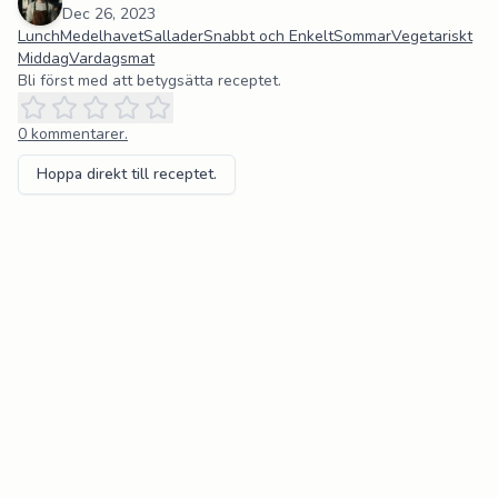
Dec 26, 2023
Lunch
Medelhavet
Sallader
Snabbt och Enkelt
Sommar
Vegetariskt
Middag
Vardagsmat
Bli först med att betygsätta receptet.
0
kommentarer.
Hoppa direkt till receptet.