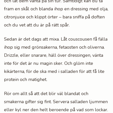
och låt dem vänta på sin tur. Samtidigt kan du ta
fram en skål och blanda ihop en dressing med olja,
citronjuice och klippt örter – bara sniffa på doften
och du vet att du är på rätt spår.
Sedan är det dags att mixa. Låt couscousen få fälla
ihop sig med grönsakerna, fetaosten och oliverna.
Drizzle, eller snarare, häll över dressingen, vänta
inte för det är nu magin sker. Och glöm inte
kikärterna, för de ska med i salladen för att få lite
protein och matighet.
Rör om allt så att det blir väl blandat och
smakerna gifter sig fint. Servera salladen ljummen
eller kyl ner den helt beroende på vad som lockar.