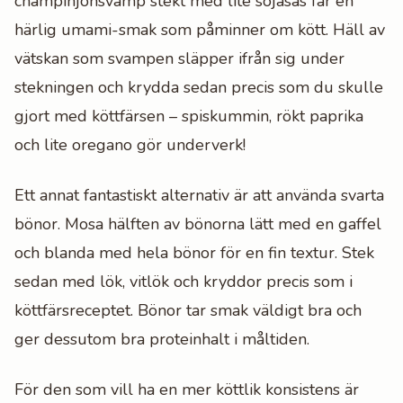
champinjonsvamp stekt med lite sojasås får en
härlig umami-smak som påminner om kött. Häll av
vätskan som svampen släpper ifrån sig under
stekningen och krydda sedan precis som du skulle
gjort med köttfärsen – spiskummin, rökt paprika
och lite oregano gör underverk!
Ett annat fantastiskt alternativ är att använda svarta
bönor. Mosa hälften av bönorna lätt med en gaffel
och blanda med hela bönor för en fin textur. Stek
sedan med lök, vitlök och kryddor precis som i
köttfärsreceptet. Bönor tar smak väldigt bra och
ger dessutom bra proteinhalt i måltiden.
För den som vill ha en mer köttlik konsistens är