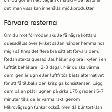
om du gör en helt vegansk måltid – de flesta är
det, men vissa kan innehålla mjölkprodukter.
Förvara resterna
Om du mot förmodan skulle få några köttfärs
quesadillas över (vilket sällan händer hemma hos
mig!) så finns det flera bra sätt att förvara dem.
Redan stekta quesadillas håller sig bra i kylen i en
lufttät behållare i 2-3 dagar. När du ska värma
dem igen är ugn eller luftfritös bästa alternativet
för att få tillbaka den krispiga konsistensen. Lägg
dem på en plåt i ugnen på cirka 175 grader i 5-7
minuter tills de är varma rakt igenom.
Mikrovågsugn funkar också, men då blir tortillan