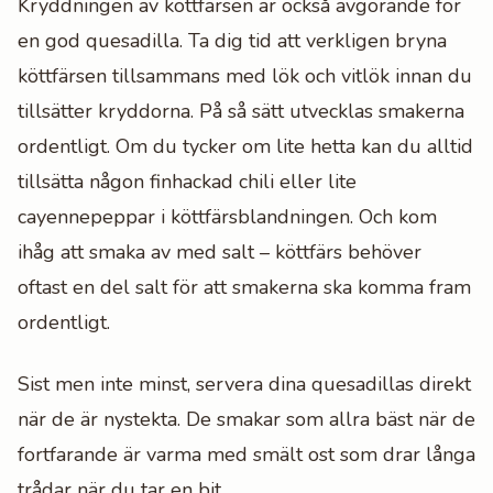
Kryddningen av köttfärsen är också avgörande för
en god quesadilla. Ta dig tid att verkligen bryna
köttfärsen tillsammans med lök och vitlök innan du
tillsätter kryddorna. På så sätt utvecklas smakerna
ordentligt. Om du tycker om lite hetta kan du alltid
tillsätta någon finhackad chili eller lite
cayennepeppar i köttfärsblandningen. Och kom
ihåg att smaka av med salt – köttfärs behöver
oftast en del salt för att smakerna ska komma fram
ordentligt.
Sist men inte minst, servera dina quesadillas direkt
när de är nystekta. De smakar som allra bäst när de
fortfarande är varma med smält ost som drar långa
trådar när du tar en bit.