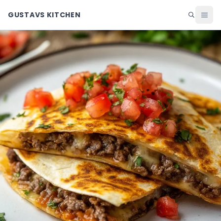
GUSTAVS KITCHEN
Middag
Lunch
Helg
Efterrätter
Ingredienser
Matsedel
Alla recept
Blogg