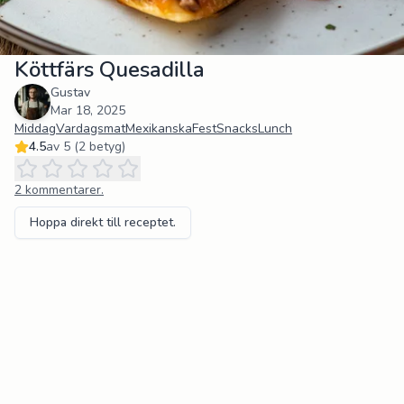
Köttfärs Quesadilla
Gustav
Mar 18, 2025
Middag
Vardagsmat
Mexikanska
Fest
Snacks
Lunch
4.5
av 5 (
2
betyg)
2
kommentarer.
Hoppa direkt till receptet.