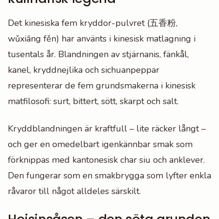
Det kinesiska fem kryddor-pulvret (五香粉,
wǔxiāng fěn) har använts i kinesisk matlagning i
tusentals år. Blandningen av stjärnanis, fänkål,
kanel, kryddnejlika och sichuanpeppar
representerar de fem grundsmakerna i kinesisk
matfilosofi: surt, bittert, sött, skarpt och salt.
Kryddblandningen är kraftfull – lite räcker långt –
och ger en omedelbart igenkännbar smak som
förknippas med kantonesisk char siu och anklever.
Den fungerar som en smakbrygga som lyfter enkla
råvaror till något alldeles särskilt.