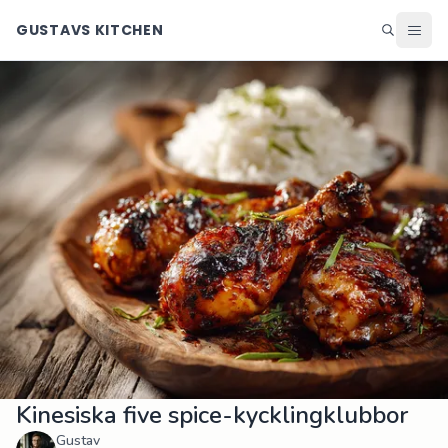
GUSTAVS KITCHEN
Middag
Lunch
Helg
Efterrätter
Ingredienser
Matsedel
Alla recept
Blogg
Kinesiska five spice-kycklingklubbor
Gustav