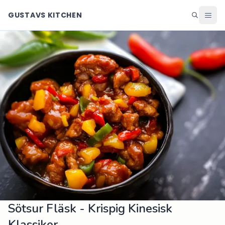
GUSTAVS KITCHEN
Middag
Lunch
Helg
Efterrätter
Ingredienser
Matsedel
Alla recept
Blogg
Sötsur Fläsk - Krispig Kinesisk
Klassiker