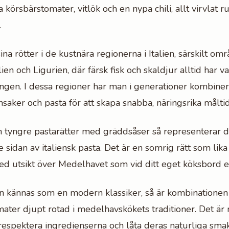
örsbärstomater, vitlök och en nypa chili, allt virvlat ru
.
ina rötter i de kustnära regionerna i Italien, särskilt o
ien och Ligurien, där färsk fisk och skaldjur alltid har va
ngen. I dessa regioner har man i generationer kombiner
saker och pasta för att skapa snabba, näringsrika måltid
rån tyngre pastarätter med gräddsåser så representerar 
re sidan av italiensk pasta. Det är en somrig rätt som lik
ed utsikt över Medelhavet som vid ditt eget köksbord en
an kännas som en modern klassiker, så är kombinationen 
mater djupt rotad i medelhavskökets traditioner. Det ä
respektera ingredienserna och låta deras naturliga smake