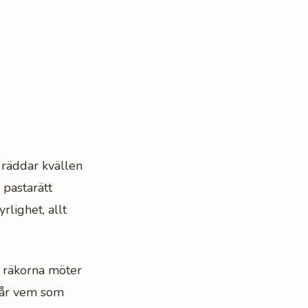
 räddar kvällen
 pastarätt
lighet, allt
r räkorna möter
 får vem som