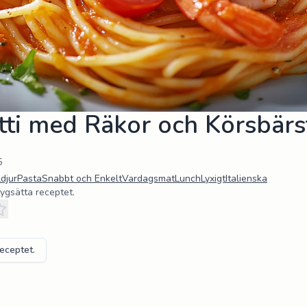
ti med Räkor och Körsbär
5
djur
Pasta
Snabbt och Enkelt
Vardagsmat
Lunch
Lyxigt
Italienska
tygsätta receptet.
receptet.