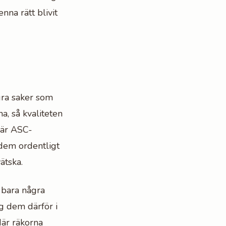
nna rätt blivit
gra saker som
na, så kvaliteten
m är ASC-
 dem ordentligt
vätska.
 bara några
g dem därför i
När räkorna