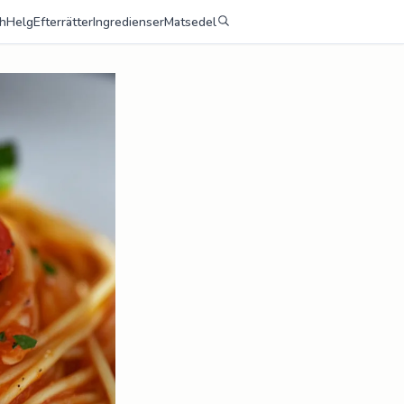
h
Helg
Efterrätter
Ingredienser
Matsedel