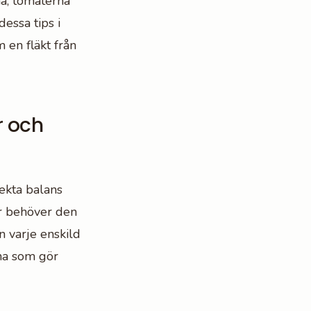
na, tomaterna
dessa tips i
 en fläkt från
r och
ekta balans
er behöver den
n varje enskild
rna som gör