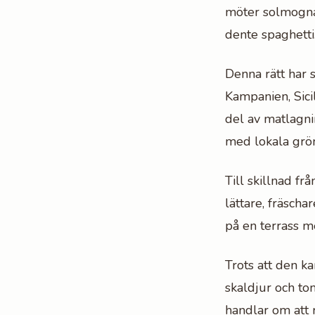
möter solmogna k
dente spaghetti
Denna rätt har s
Kampanien, Sicil
del av matlagni
med lokala grön
Till skillnad f
lättare, fräscha
på en terrass m
Trots att den k
skaldjur och to
handlar om att 