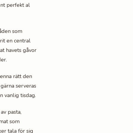
nt perfekt al
mråden som
rit en central
at havets gåvor
er.
denna rätt den
a gärna serveras
 vanlig tisdag.
av pasta,
r mat som
r tala för sig