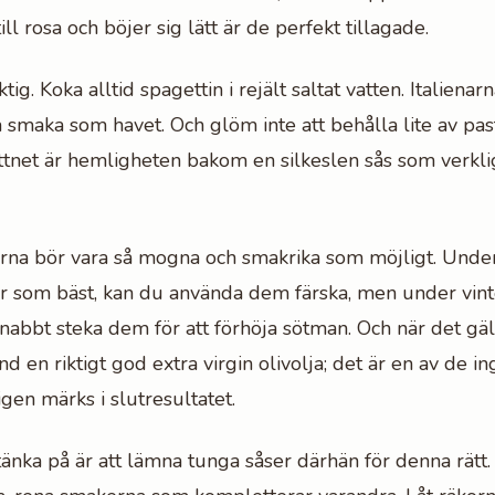
till rosa och böjer sig lätt är de perfekt tillagade.
ktig. Koka alltid spagettin i rejält saltat vatten. Italienar
a smaka som havet. Och glöm inte att behålla lite av pas
attnet är hemligheten bakom en silkeslen sås som verkl
rna bör vara så mogna och smakrika som möjligt. Und
r som bäst, kan du använda dem färska, men under vint
snabbt steka dem för att förhöja sötman. Och när det gäl
nd en riktigt god extra virgin olivolja; det är en av de i
igen märks i slutresultatet.
 tänka på är att lämna tunga såser därhän för denna rätt