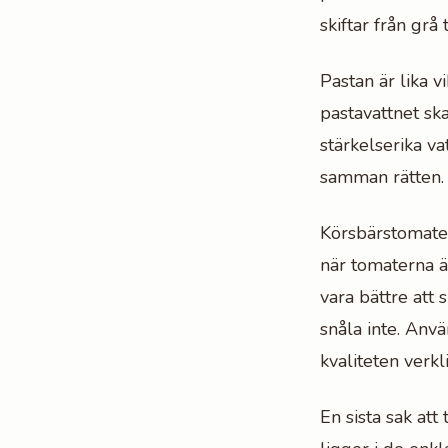
skiftar från grå 
Pastan är lika vi
pastavattnet sk
stärkelserika v
samman rätten.
Körsbärstomate
när tomaterna ä
vara bättre att 
snåla inte. Anvä
kvaliteten verkl
En sista sak att