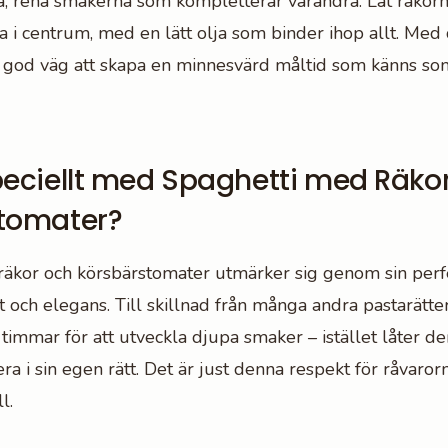
la, rena smakerna som kompletterar varandra. Låt räkor
a i centrum, med en lätt olja som binder ihop allt. Med 
 god väg att skapa en minnesvärd måltid som känns som
peciellt med Spaghetti med Räko
tomater?
räkor och körsbärstomater utmärker sig genom sin perf
 och elegans. Till skillnad från många andra pastarätt
i timmar för att utveckla djupa smaker – istället låter de
era i sin egen rätt. Det är just denna respekt för råvaro
l.