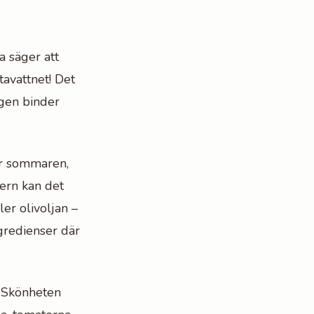
na säger att
tavattnet! Det
igen binder
er sommaren,
ern kan det
ler olivoljan –
ngredienser där
. Skönheten