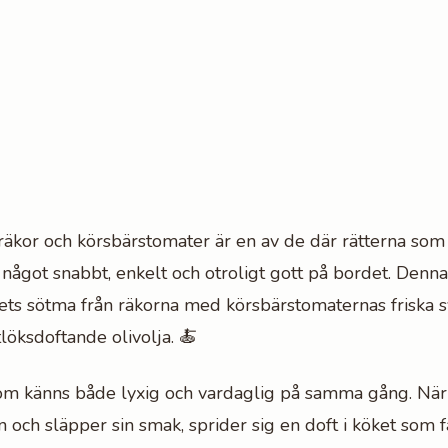
äkor och körsbärstomater är en av de där rätterna som
något snabbt, enkelt och otroligt gott på bordet. Denna
ts sötma från räkorna med körsbärstomaternas friska syr
löksdoftande olivolja. 🍝
som känns både lyxig och vardaglig på samma gång. Nä
 och släpper sin smak, sprider sig en doft i köket som