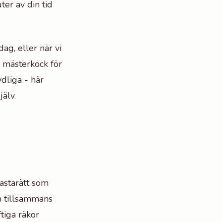
ter av din tid
ag, eller när vi
n mästerkock för
ydliga - här
jälv.
astarätt som
om tillsammans
ftiga räkor