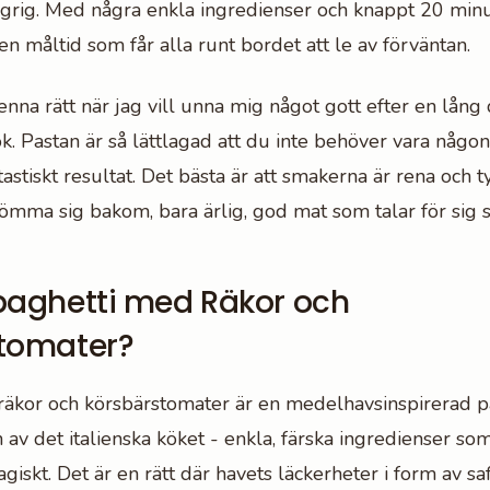
ungrig. Med några enkla ingredienser och knappt 20 minu
n måltid som får alla runt bordet att le av förväntan.
enna rätt när jag vill unna mig något gott efter en lång d
k. Pastan är så lättlagad att du inte behöver vara någo
antastiskt resultat. Det bästa är att smakerna är rena och t
gömma sig bakom, bara ärlig, god mat som talar för sig s
paghetti med Räkor och
tomater?
äkor och körsbärstomater är en medelhavsinspirerad p
 av det italienska köket - enkla, färska ingredienser s
iskt. Det är en rätt där havets läckerheter i form av sa