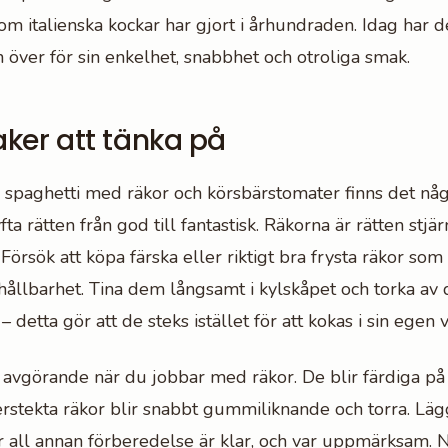
som italienska kockar har gjort i århundraden. Idag har de
 över för sin enkelhet, snabbhet och otroliga smak.
aker att tänka på
 spaghetti med räkor och körsbärstomater finns det nå
ta rätten från god till fantastisk. Räkorna är rätten stjär
. Försök att köpa färska eller riktigt bra frysta räkor so
r hållbarhet. Tina dem långsamt i kylskåpet och torka av
– detta gör att de steks istället för att kokas i sin egen 
 avgörande när du jobbar med räkor. De blir färdiga på
rstekta räkor blir snabbt gummiliknande och torra. Läg
r all annan förberedelse är klar, och var uppmärksam. 