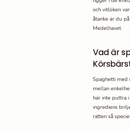
ligger i de enk
och vitlöken var
åtanke är du på
Medelhavet.
Vad är s
Körsbärs
Spaghetti med 
mellan enkelhet
här inte puttra 
ingrediens brilj
rätten så speciel