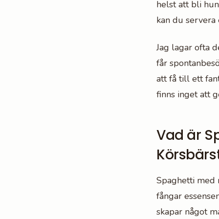
helst att bli h
kan du servera e
Jag lagar ofta d
får spontanbesö
att få till ett f
finns inget att 
Vad är S
Körsbärs
Spaghetti med r
fångar essensen
skapar något mag