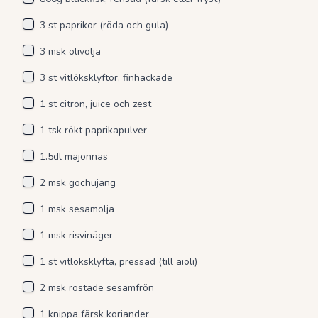
3 st paprikor (röda och gula)
3 msk olivolja
3 st vitlöksklyftor, finhackade
1 st citron, juice och zest
1 tsk rökt paprikapulver
1.5dl majonnäs
2 msk gochujang
1 msk sesamolja
1 msk risvinäger
1 st vitlöksklyfta, pressad (till aioli)
2 msk rostade sesamfrön
1 knippa färsk koriander