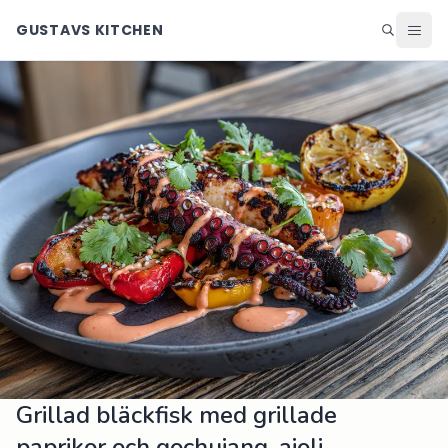
GUSTAVS KITCHEN
Middag
Lunch
Helg
Efterrätter
Ingredienser
Matsedel
Alla recept
Blogg
Grillad bläckfisk med grillade
paprikor och gochujang-aioli