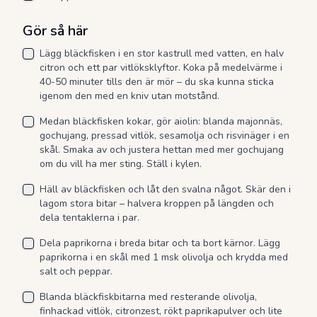
Gör så här
Lägg bläckfisken i en stor kastrull med vatten, en halv
citron och ett par vitlöksklyftor. Koka på medelvärme i
40-50 minuter tills den är mör – du ska kunna sticka
igenom den med en kniv utan motstånd.
Medan bläckfisken kokar, gör aiolin: blanda majonnäs,
gochujang, pressad vitlök, sesamolja och risvinäger i en
skål. Smaka av och justera hettan med mer gochujang
om du vill ha mer sting. Ställ i kylen.
Häll av bläckfisken och låt den svalna något. Skär den i
lagom stora bitar – halvera kroppen på längden och
dela tentaklerna i par.
Dela paprikorna i breda bitar och ta bort kärnor. Lägg
paprikorna i en skål med 1 msk olivolja och krydda med
salt och peppar.
Blanda bläckfiskbitarna med resterande olivolja,
finhackad vitlök, citronzest, rökt paprikapulver och lite