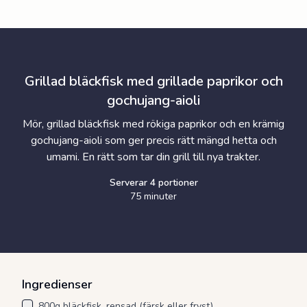
Grillad bläckfisk med grillade paprikor och
gochujang-aioli
Mör, grillad bläckfisk med rökiga paprikor och en krämig
gochujang-aioli som ger precis rätt mängd hetta och
umami. En rätt som tar din grill till nya trakter.
Serverar
4
portioner
75 minuter
Ingredienser
800g bläckfisk, rensad (färsk eller fryst)