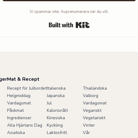
Vi spammar inte. Avprenumerera när du vill.
Built with Kit
ger
Mat & Recept
Recept för Julbordet
Italienska
Thailändska
i
Helgmiddag
Japanska
Valborg
Vardagsmat
Jul
Vardagsmat
Påskmat
Kalorisnålt
Veganskt
Ingredienser
Kinesiska
Vegetariskt
Alla Hjärtans Dag
Kyckling
Vinter
Asiatiska
Laktosfritt
Vår