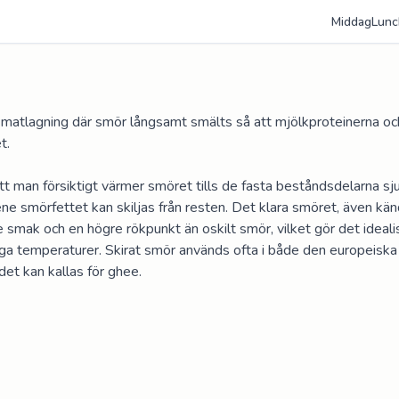
Middag
Lunc
 i matlagning där smör långsamt smälts så att mjölkproteinerna och 
. 

t man försiktigt värmer smöret tills de fasta beståndsdelarna sjun
lene smörfettet kan skiljas från resten. Det klara smöret, även kän
 smak och en högre rökpunkt än oskilt smör, vilket gör det idealis
ga temperaturer. Skirat smör används ofta i både den europeiska 
det kan kallas för ghee.