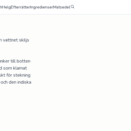
h
Helg
Efterrätter
Ingredienser
Matsedel
vattnet skiljs 
ker till botten 
d som klarnat 
kt för stekning 
och den indiska 