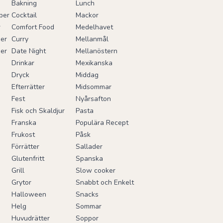
Bakning
Lunch
ber
Cocktail
Mackor
r
Comfort Food
Medelhavet
er
Curry
Mellanmål
er
Date Night
Mellanöstern
Drinkar
Mexikanska
Dryck
Middag
Efterrätter
Midsommar
Fest
Nyårsafton
Fisk och Skaldjur
Pasta
Franska
Populära Recept
Frukost
Påsk
Förrätter
Sallader
Glutenfritt
Spanska
Grill
Slow cooker
Grytor
Snabbt och Enkelt
Halloween
Snacks
Helg
Sommar
Huvudrätter
Soppor