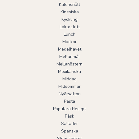
Kalorisnålt
Kinesiska
Kyckling
Laktosfritt
Lunch
Mackor
Medelhavet
Mellanmål
Mellanöstern
Mexikanska
Middag
Midsommar
Nyårsafton
Pasta
Populära Recept
Påsk
Sallader
Spanska
Slow cooker