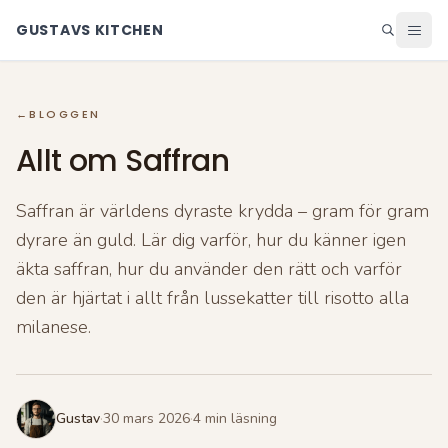
GUSTAVS KITCHEN
Middag
←
BLOGGEN
Lunch
Allt om Saffran
Helg
Efterrätter
Saffran är världens dyraste krydda – gram för gram
Ingredienser
dyrare än guld. Lär dig varför, hur du känner igen
Matsedel
äkta saffran, hur du använder den rätt och varför
Alla recept
den är hjärtat i allt från lussekatter till risotto alla
Blogg
milanese.
Gustav
·
30 mars 2026
·
4
min läsning