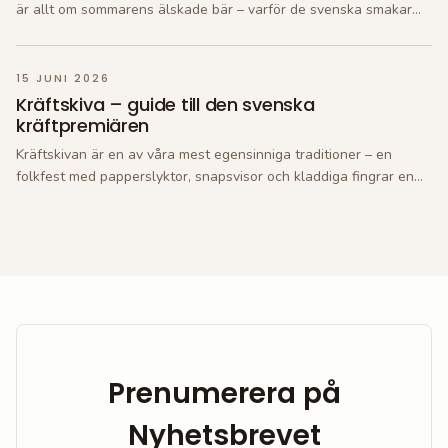
är allt om sommarens älskade bär – varför de svenska smakar
bäst, hur du väljer och förvarar dem rätt, och varför de förtjänar
en plats långt bortom tårtan.
15 JUNI 2026
Kräftskiva – guide till den svenska
kräftpremiären
Kräftskivan är en av våra mest egensinniga traditioner – en
folkfest med papperslyktor, snapsvisor och kladdiga fingrar en
mörknande augustikväll. Här är guiden till kräftpremiären:
historien, hur du väljer och kokar kräftorna, tillbehören och
dukningen.
Prenumerera på
Nyhetsbrevet