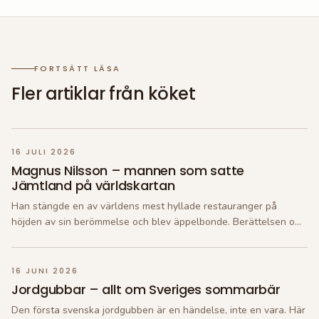
FORTSÄTT LÄSA
Fler artiklar från köket
16 JULI 2026
Magnus Nilsson – mannen som satte
Jämtland på världskartan
Han stängde en av världens mest hyllade restauranger på
höjden av sin berömmelse och blev äppelbonde. Berättelsen om
Magnus Nilsson – kocken från Frösön som satte Jämtland på
matvärldens karta, och som nu öppnat dörrarna igen i Båstad.
16 JUNI 2026
Jordgubbar – allt om Sveriges sommarbär
Den första svenska jordgubben är en händelse, inte en vara. Här