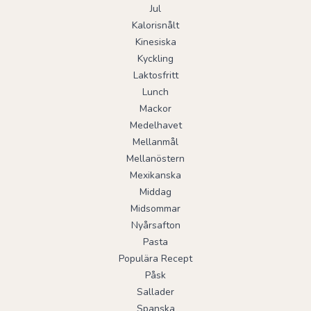
Jul
Kalorisnålt
Kinesiska
Kyckling
Laktosfritt
Lunch
Mackor
Medelhavet
Mellanmål
Mellanöstern
Mexikanska
Middag
Midsommar
Nyårsafton
Pasta
Populära Recept
Påsk
Sallader
Spanska