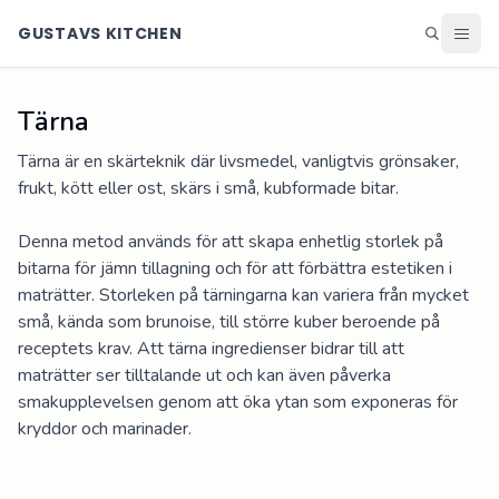
GUSTAVS KITCHEN
Tärna
Middag
Lunch
Tärna är en skärteknik där livsmedel, vanligtvis grönsaker, 
Helg
frukt, kött eller ost, skärs i små, kubformade bitar. 

Efterrätter
Denna metod används för att skapa enhetlig storlek på 
Ingredienser
bitarna för jämn tillagning och för att förbättra estetiken i 
Matsedel
maträtter. Storleken på tärningarna kan variera från mycket 
små, kända som brunoise, till större kuber beroende på 
Alla recept
receptets krav. Att tärna ingredienser bidrar till att 
Blogg
maträtter ser tilltalande ut och kan även påverka 
smakupplevelsen genom att öka ytan som exponeras för 
kryddor och marinader.