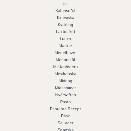
Jul
Kalorisnålt
Kinesiska
Kyckling
Laktosfritt
Lunch
Mackor
Medelhavet
Mellanmål
Mellanöstern
Mexikanska
Middag
Midsommar
Nyårsafton
Pasta
Populära Recept
Påsk
Sallader
Spanska