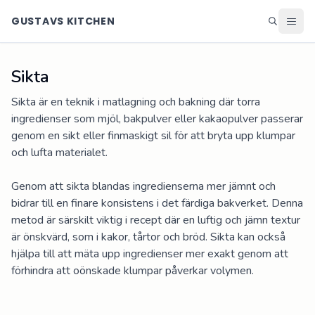
GUSTAVS KITCHEN
Sikta
Middag
Lunch
Sikta är en teknik i matlagning och bakning där torra 
Helg
ingredienser som mjöl, bakpulver eller kakaopulver passerar 
Efterrätter
genom en sikt eller finmaskigt sil för att bryta upp klumpar 
och lufta materialet. 

Ingredienser
Matsedel
Genom att sikta blandas ingredienserna mer jämnt och 
bidrar till en finare konsistens i det färdiga bakverket. Denna 
Alla recept
metod är särskilt viktig i recept där en luftig och jämn textur 
Blogg
är önskvärd, som i kakor, tårtor och bröd. Sikta kan också 
hjälpa till att mäta upp ingredienser mer exakt genom att 
förhindra att oönskade klumpar påverkar volymen.