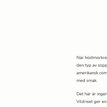
När höstmörkret
den typ av soppa
amerikansk com
med smak.
Det här är inge
Vildriset ger e