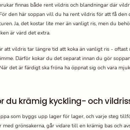
rukar finnas både rent vildris och blandningar där vild
 För den här soppan vill du ha rent vildris för att få den 
ren. Ja, det kostar lite mer än vanligt ris, men du behö
en är värd det extra.
r att vildris tar längre tid att koka än vanligt ris - oftast
timme. Därför kokar du det separat innan du gör soppan, s
. När det är färdigt ska fröna ha öppnat sig och vara mj
r du krämig kyckling- och vildri
oppa som byggs upp lager för lager, och varje steg tillf
r med grönsakerna, går vidare till en krämig bas och a