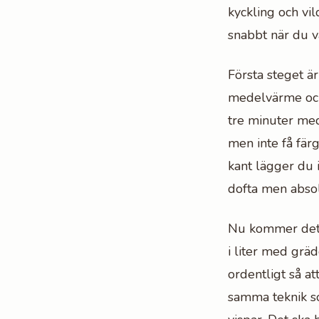
kyckling och vil
snabbt när du vä
Första steget är
medelvärme och 
tre minuter med
men inte få fär
kant lägger du i
dofta men absol
Nu kommer det l
i liter med gräd
ordentligt så a
samma teknik s