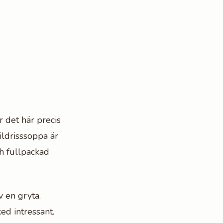
r det här precis
ildrisssoppa är
h fullpackad
 en gryta.
ed intressant.