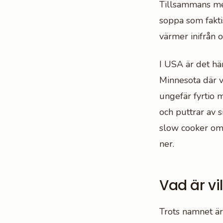
Tillsammans med
soppa som fakti
värmer inifrån o
I USA är det hä
Minnesota där vi
ungefär fyrtio m
och puttrar av s
slow cooker om
ner.
Vad är vi
Trots namnet är 