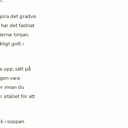
t.
 göra det gradvis
 har det fastnat
erna: timjan,
tigt gott i
a upp, sätt på
ngen vara
er innan du
 istället för att
k i soppan.