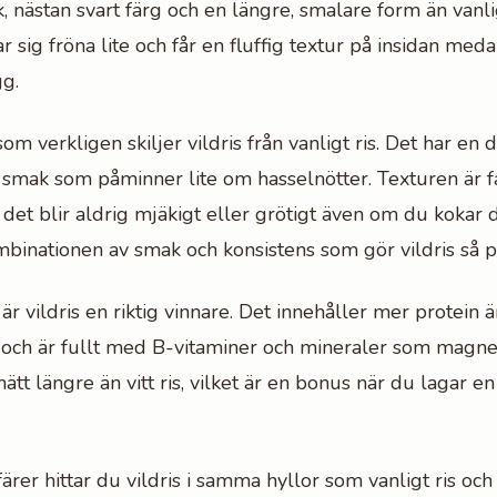
 nästan svart färg och en längre, smalare form än vanlig
 sig fröna lite och får en fluffig textur på insidan med
gg.
m verkligen skiljer vildris från vanligt ris. Det har en di
 smak som påminner lite om hasselnötter. Texturen är fa
- det blir aldrig mjäkigt eller grötigt även om du kokar 
mbinationen av smak och konsistens som gör vildris så p
r vildris en riktig vinnare. Det innehåller mer protein än
 och är fullt med B-vitaminer och mineraler som magne
ätt längre än vitt ris, vilket är en bonus när du lagar 
ärer hittar du vildris i samma hyllor som vanligt ris och