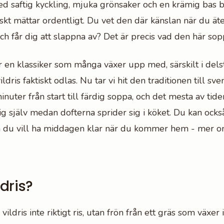
 saftig kyckling, mjuka grönsaker och en krämig bas bl
skt mättar ordentligt. Du vet den där känslan när du ä
ch får dig att slappna av? Det är precis vad den här sop
r en klassiker som många växer upp med, särskilt i del
ldris faktiskt odlas. Nu tar vi hit den traditionen till sve
inuter från start till färdig soppa, och det mesta av tide
ig själv medan dofterna sprider sig i köket. Du kan ocks
 du vill ha middagen klar när du kommer hem - mer o
ldris?
vildris inte riktigt ris, utan frön från ett gräs som växer