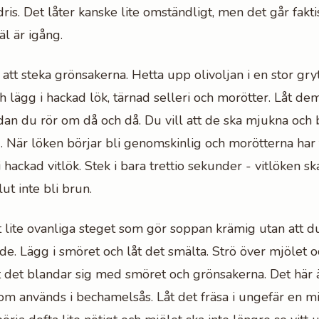
dris. Det låter kanske lite omständligt, men det går fakt
l är igång.
 att steka grönsakerna. Hetta upp olivoljan i en stor gry
lägg i hackad lök, tärnad selleri och morötter. Låt dem
an du rör om då och då. Du vill att de ska mjukna och b
g. När löken börjar bli genomskinlig och morötterna har 
 hackad vitlök. Stek i bara trettio sekunder - vitlöken sk
ut inte bli brun.
ite ovanliga steget som gör soppan krämig utan att d
de. Lägg i smöret och låt det smälta. Strö över mjölet o
tt det blandar sig med smöret och grönsakerna. Det här 
om används i bechamelsås. Låt det fräsa i ungefär en 