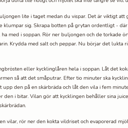
örja dofta lite nötigt och mjölet ska inte längre se vitt u
uljongen lite i taget medan du vispar. Det är viktigt att
te klumpar sig. Skrapa botten på grytan ordentligt - där
l ha med i soppan. Rör ner buljongen och de torkade ört
rin. Krydda med salt och peppar. Nu börjar det lukta rik
ngbrösten eller kycklinglåren hela i soppan. Låt det kok
ärmen så att det småputrar. Efter tio minuter ska kyckli
t upp den på en skärbräda och låt den vila i fem minut
r den i bitar. Vilan gör att kycklingen behåller sina juicer
 skärbrädan.
n vilar, rör ner den kokta vildriset och evaporerad mjöl