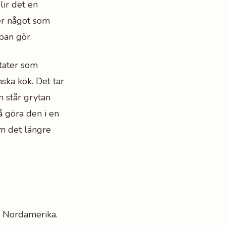
ir det en
ter något som
pan gör.
stater som
nska kök. Det tar
n står grytan
å göra den i en
m det längre
 i Nordamerika.