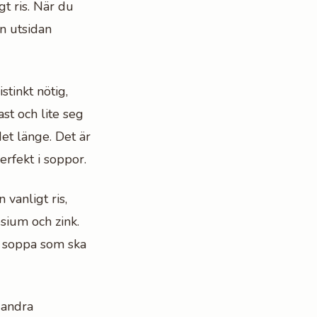
t ris. När du
an utsidan
stinkt nötig,
st och lite seg
det länge. Det är
erfekt i soppor.
 vanligt ris,
sium och zink.
en soppa som ska
 andra