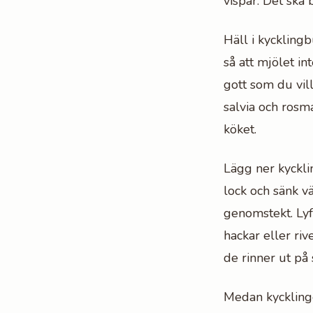
vispar. Det ska b
Häll i kycklingb
så att mjölet in
gott som du vil
salvia och rosma
köket.
Lägg ner kyckli
lock och sänk v
genomstekt. Lyf
hackar eller rive
de rinner ut på
Medan kycklinge