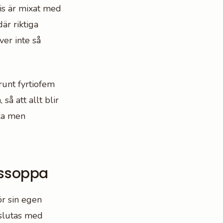
ris är mixat med
där riktiga
ver inte så
 runt fyrtiofem
å att allt blir
uka men
sssoppa
ör sin egen
vslutas med