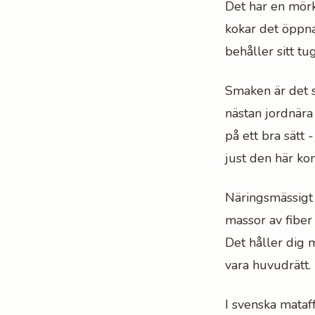
Det har en mörk,
kokar det öppnar
behåller sitt tu
Smaken är det so
nästan jordnära
på ett bra sätt 
just den här ko
Näringsmässigt ä
massor av fiber
Det håller dig m
vara huvudrätt.
I svenska mataff