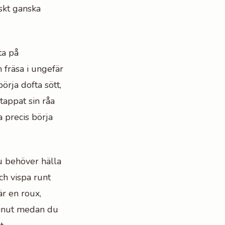
iskt ganska
ta på
 fräsa i ungefär
örja dofta sött,
tappat sin råa
a precis börja
u behöver hälla
ch vispa runt
är en roux,
minut medan du