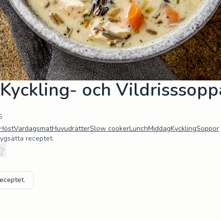
Kyckling- och Vildrisssopp
5
Höst
Vardagsmat
Huvudrätter
Slow cooker
Lunch
Middag
Kyckling
Soppor
tygsätta receptet.
receptet.