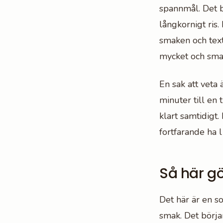
spannmål. Det b
långkornigt ris.
smaken och textu
mycket och smak
En sak att veta ä
minuter till en 
klart samtidigt
fortfarande ha l
Så här gö
Det här är en s
smak. Det börja