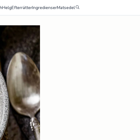
h
Helg
Efterrätter
Ingredienser
Matsedel