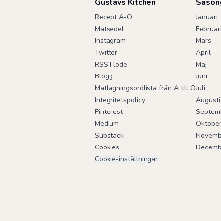
Gustavs Kitchen
Säson
Recept A-Ö
Januari
Matsedel
Februar
Instagram
Mars
Twitter
April
RSS Flöde
Maj
Blogg
Juni
Matlagningsordlista från A till Ö
Juli
Integritetspolicy
Augusti
Pinterest
Septem
Medium
Oktobe
Substack
Novemb
Cookies
Decemb
Cookie-inställningar