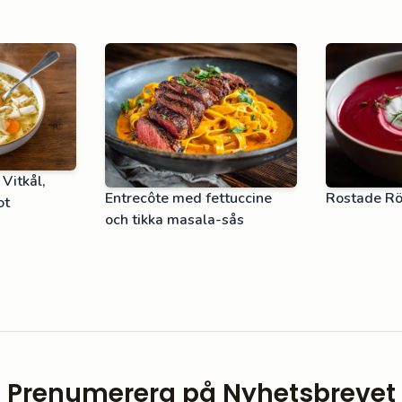
Vitkål,
Entrecôte med fettuccine
Rostade R
ot
och tikka masala-sås
Prenumerera på Nyhetsbrevet