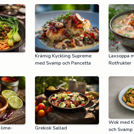
Krämig Kyckling Supreme
Laxsoppa m
med Svamp och Pancetta
Rotfrukter
Wok med Ky
-lime-
Grekisk Sallad
och Svamp