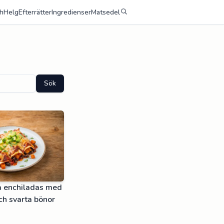
h
Helg
Efterrätter
Ingredienser
Matsedel
Sök
a enchiladas med
ch svarta bönor