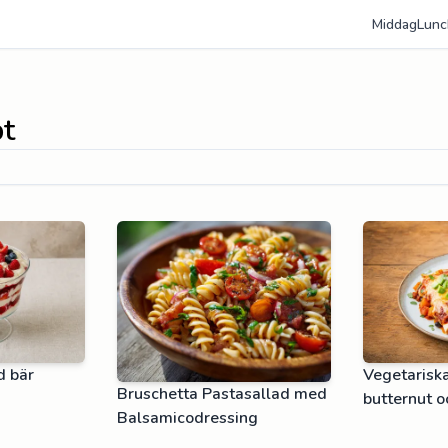
Middag
Lunc
pt
d bär
Vegetarisk
Bruschetta Pastasallad med
butternut o
Balsamicodressing