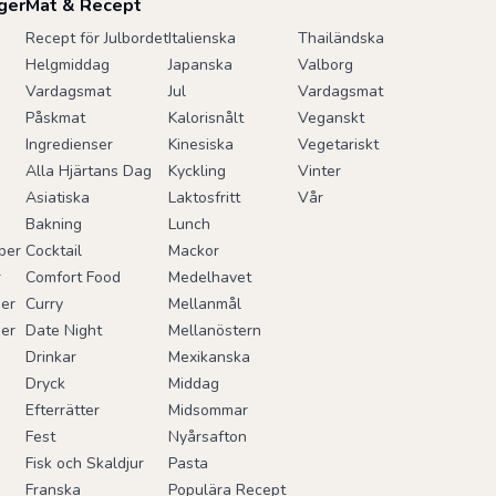
ger
Mat & Recept
Recept för Julbordet
Italienska
Thailändska
i
Helgmiddag
Japanska
Valborg
Vardagsmat
Jul
Vardagsmat
Påskmat
Kalorisnålt
Veganskt
Ingredienser
Kinesiska
Vegetariskt
Alla Hjärtans Dag
Kyckling
Vinter
Asiatiska
Laktosfritt
Vår
Bakning
Lunch
ber
Cocktail
Mackor
r
Comfort Food
Medelhavet
er
Curry
Mellanmål
er
Date Night
Mellanöstern
Drinkar
Mexikanska
Dryck
Middag
Efterrätter
Midsommar
Fest
Nyårsafton
Fisk och Skaldjur
Pasta
Franska
Populära Recept