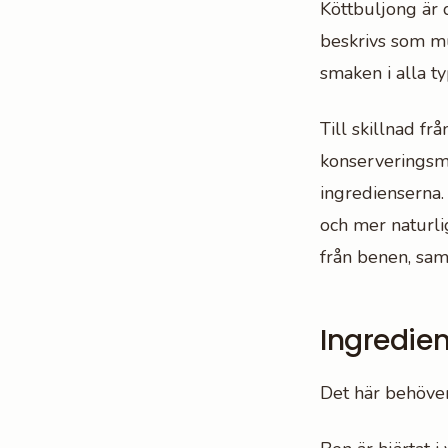
Köttbuljong är
beskrivs som mu
smaken i alla ty
Till skillnad fr
konserveringsm
ingredienserna.
och mer naturli
från benen, sam
Ingredie
Det här behöver