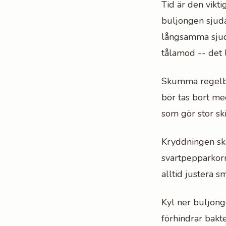
Tid är den vikti
buljongen sjuda
långsamma sjuda
tålamod -- det l
Skumma regelbu
bör tas bort med
som gör stor ski
Kryddningen ska
svartpepparkorn
alltid justera 
Kyl ner buljong
förhindrar bakter