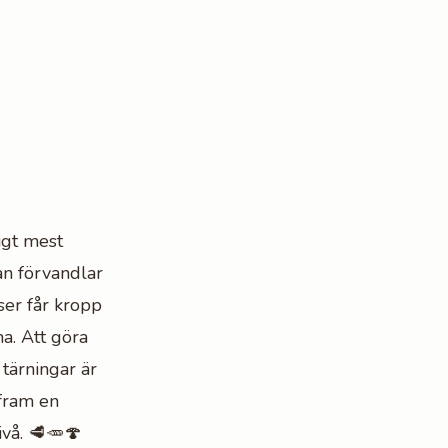
igt mest
an förvandlar
åser får kropp
a. Att göra
 tärningar är
fram en
ivå. 🥩🥕🍄