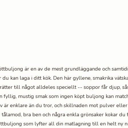
tbuljong är en av de mest grundläggande och samtid
 du kan laga i ditt kök. Den här gyllene, smakrika vätsk
ätter till något alldeles speciellt -- soppor får djup, s
en fyllig, mustig smak som ingen köpt buljong kan match
v är enklare än du tror, och skillnaden mot pulver eller
 tålamod, bra ben och några enkla grönsaker kokar du 
buljong som lyfter all din matlagning till en helt ny n