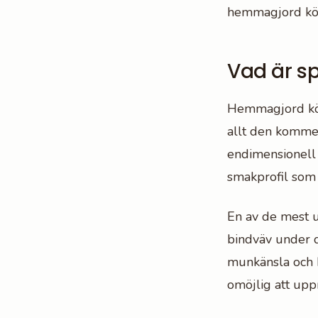
hemmagjord kött
Vad är s
Hemmagjord köt
allt den kommer 
endimensionell
smakprofil som
En av de mest u
bindväv under d
munkänsla och b
omöjlig att up