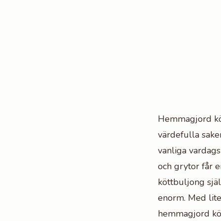
Hemmagjord köt
värdefulla saker
vanliga vardagsr
och grytor får 
köttbuljong själ
enorm. Med lite
hemmagjord kött