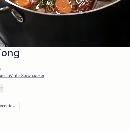
jong
5
samma
Vinter
Slow cooker
receptet.