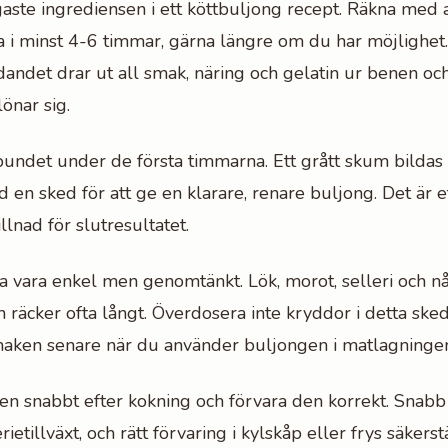
gaste ingrediensen i ett köttbuljong recept. Räkna med a
 i minst 4-6 timmar, gärna längre om du har möjlighet
ndet drar ut all smak, näring och gelatin ur benen och
önar sig.
ndet under de första timmarna. Ett grått skum bildas
 en sked för att ge en klarare, renare buljong. Det är e
llnad för slutresultatet.
 vara enkel men genomtänkt. Lök, morot, selleri och n
 räcker ofta långt. Överdosera inte kryddor i detta ske
smaken senare när du använder buljongen i matlagninge
en snabbt efter kokning och förvara den korrekt. Snab
ietillväxt, och rätt förvaring i kylskåp eller frys säkerst