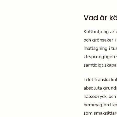
Vad är kö
Köttbuljong är 
och grönsaker i
matlagning i tu
Ursprungligen va
samtidigt skapa 
I det franska k
absoluta grund
hälsodryck, och
hemmagjord kött
som smaksättare