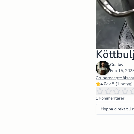
Köttbul
Gustav
Feb 15, 202
Grundrecept
Hälso
4.0
av 5 (
1
betyg)
1
kommentarer.
Hoppa direkt till 