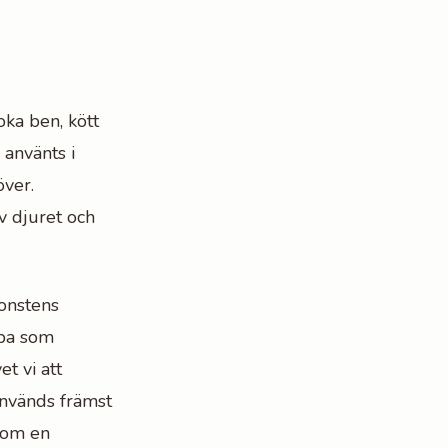
ka ben, kött
 använts i
över.
av djuret och
konstens
opa som
t vi att
används främst
som en