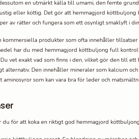
 dessutom en utmärkt källa till umami, den femte gru
stig eller köttig. Det gör att hemmagjord köttbuljong 
per av rätter och fungera som ett osynligt smaklyft i di
ån kommersiella produkter som ofta innehåller tillsatser
edel har du med hemmagjord köttbuljong full kontrol
 Du vet exakt vad som finns i den, vilket gör den till e
gt alternativ. Den innehåller mineraler som kalcium o
t aminosyror som kan vara bra för leder och matsmältn
nser
 du för att koka en riktigt god hemmagjord köttbuljong