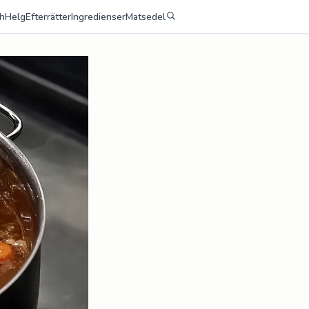
h
Helg
Efterrätter
Ingredienser
Matsedel