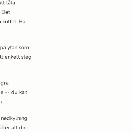
tt låta
. Det
 köttet. Ha
 på ytan som
tt enkelt steg
ågra
de -- du kan
n.
b nedkylning
äller att din