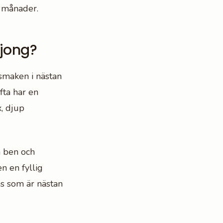
r månader.
ljong?
smaken i nästan
fta har en
, djup
n ben och
n en fyllig
ns som är nästan