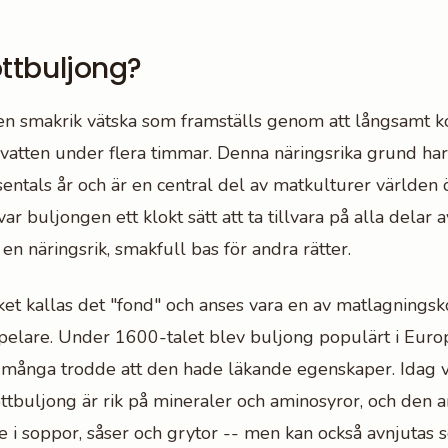
ttbuljong?
en smakrik vätska som framställs genom att långsamt ko
 vatten under flera timmar. Denna näringsrika grund har
sentals år och är en central del av matkulturer världen 
r buljongen ett klokt sätt att ta tillvara på alla delar 
en näringsrik, smakfull bas för andra rätter.
öket kallas det "fond" och anses vara en av matlagnings
pelare. Under 1600-talet blev buljong populärt i Eur
 många trodde att den hade läkande egenskaper. Idag ve
buljong är rik på mineraler och aminosyror, och den 
 i soppor, såser och grytor -- men kan också avnjutas 