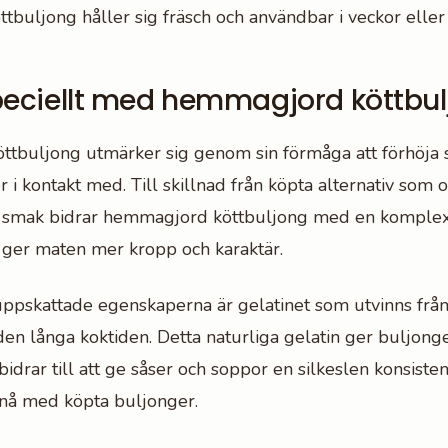
buljong håller sig fräsch och användbar i veckor elle
peciellt med hemmagjord köttbu
tbuljong utmärker sig genom sin förmåga att förhöja 
i kontakt med. Till skillnad från köpta alternativ som o
 smak bidrar hemmagjord köttbuljong med en komplex
 ger maten mer kropp och karaktär.
ppskattade egenskaperna är gelatinet som utvinns frå
en långa koktiden. Detta naturliga gelatin ger buljonge
idrar till att ge såser och soppor en silkeslen konsiste
pnå med köpta buljonger.