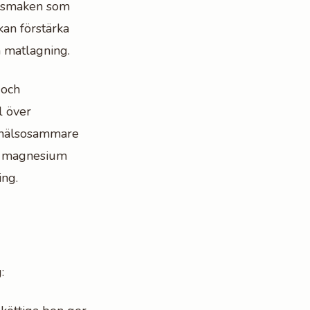
ndsmaken som
kan förstärka
n matlagning.
 och
l över
tt hälsosammare
ch magnesium
ing.
: