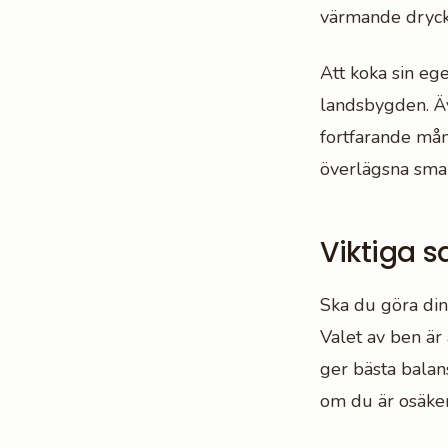
värmande dryck
Att koka sin ege
landsbygden. Äve
fortfarande må
överlägsna smak
Viktiga s
Ska du göra din
Valet av ben är
ger bästa balan
om du är osäker -