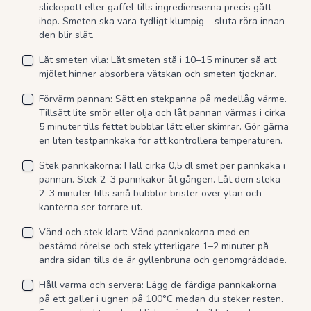
slickepott eller gaffel tills ingredienserna precis gått
ihop. Smeten ska vara tydligt klumpig – sluta röra innan
den blir slät.
Låt smeten vila: Låt smeten stå i 10–15 minuter så att
mjölet hinner absorbera vätskan och smeten tjocknar.
Förvärm pannan: Sätt en stekpanna på medellåg värme.
Tillsätt lite smör eller olja och låt pannan värmas i cirka
5 minuter tills fettet bubblar lätt eller skimrar. Gör gärna
en liten testpannkaka för att kontrollera temperaturen.
Stek pannkakorna: Häll cirka 0,5 dl smet per pannkaka i
pannan. Stek 2–3 pannkakor åt gången. Låt dem steka
2–3 minuter tills små bubblor brister över ytan och
kanterna ser torrare ut.
Vänd och stek klart: Vänd pannkakorna med en
bestämd rörelse och stek ytterligare 1–2 minuter på
andra sidan tills de är gyllenbruna och genomgräddade.
Håll varma och servera: Lägg de färdiga pannkakorna
på ett galler i ugnen på 100°C medan du steker resten.