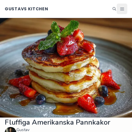
GUSTAVS KITCHEN
Middag
Lunch
Helg
Efterrätter
Ingredienser
Matsedel
Alla recept
Blogg
Fluffiga Amerikanska Pannkakor
Gustav