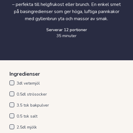
– perfekta till helgfrukost eller brunch. En enkel smet
på basingredienser som ger höga, luftiga pannkakor
med gyllenbrun yta och massor av smak.
Serverar
12
portioner
35 minuter
Ingredienser
3dl vetemjöl
0.5dl strösocker
3.5 tsk bakpulver
0.5 tsk salt
2.5dl mjölk