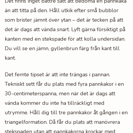
Det finns inget bättre sätt att bedöma en pannkaka
än att titta på den. Håll utkik efter små bubblor
som brister jämnt över ytan – det är tecken på att
det är dags att vända snart. Lyft gärna försiktigt på
kanten med en stekspade för att kolla undersidan.
Du vill se en jämn, gyllenbrun färg från kant till
kant.
Det femte tipset är att inte trängas i pannan.
Tekniskt sett får du plats med fyra pannkakor i en
30-centimeterspanna, men när det är dags att
vända kommer du inte ha tillräckligt med
utrymme. Håll dig till tre pannkakor åt gången i en
triangelformation. Då får du plats att manövrera
stekspaden utan att pannkakorna krockar med