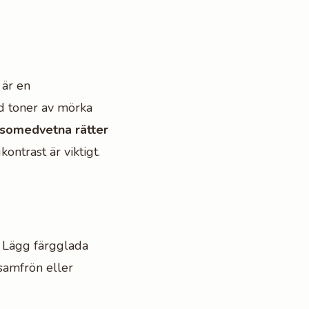
 är en
 toner av mörka
lsomedvetna rätter
kontrast är viktigt.
t. Lägg färgglada
samfrön eller