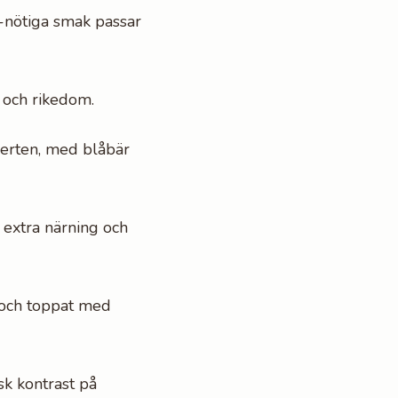
g-nötiga smak passar
 och rikedom.
serten, med blåbär
ör extra närning och
 och toppat med
sk kontrast på