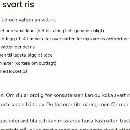
svart ris
tid och vatten än vitt ris.
net är relativt klart (det blir aldrig helt genomskinligt)
lötlägg i 1-4 timmar eller över natten för mjukare ris och kortare
vatten per del ris
n till lägsta, lägg på lock
minuter (kortare om blötlagt)
 med locket på
n:
Om du är orolig för konsistensen kan du koka svart ri
 och sedan hälla av. Du förlorar lite näring men får mer 
gas intensivt lila och kan missfärga ljusa kastruller, träs