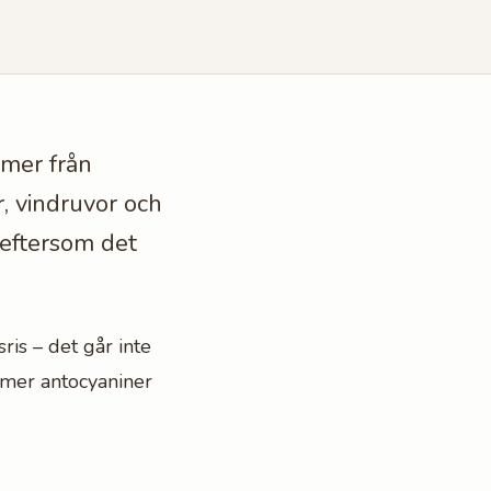
mmer från
, vindruvor och
" eftersom det
sris – det går inte
kt mer antocyaniner