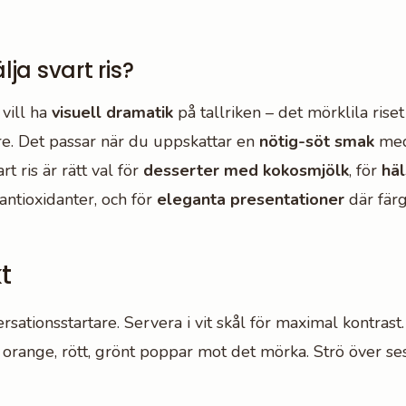
ja svart ris?
 vill ha
visuell dramatik
på tallriken – det mörklila riset
re. Det passar när du uppskattar en
nötig-söt smak
med
t ris är rätt val för
desserter med kokosmjölk
, för
hä
 antioxidanter, och för
eleganta presentationer
där färg
t
ersationsstartare. Servera i vit skål för maximal kontras
orange, rött, grönt poppar mot det mörka. Strö över se