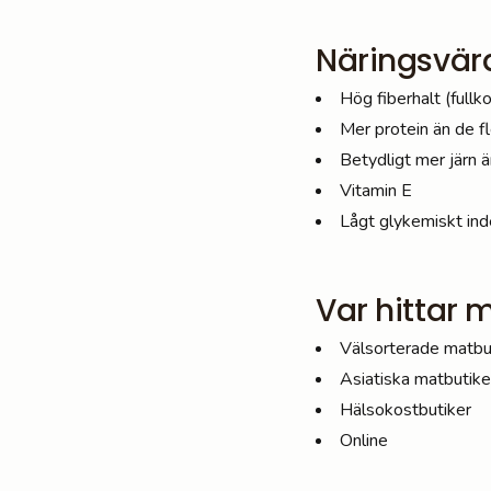
Näringsvär
Hög fiberhalt (fullko
Mer protein än de fl
Betydligt mer järn än
Vitamin E
Lågt glykemiskt inde
Var hittar m
Välsorterade matbuti
Asiatiska matbutiker
Hälsokostbutiker
Online