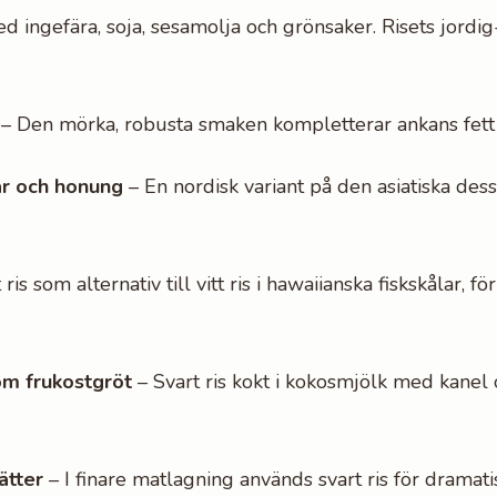
d ingefära, soja, sesamolja och grönsaker. Risets jordi
– Den mörka, robusta smaken kompletterar ankans fett
r och honung
– En nordisk variant på den asiatiska des
ris som alternativ till vitt ris i hawaiianska fiskskålar, f
m frukostgröt
– Svart ris kokt i kokosmjölk med kanel
ätter
– I finare matlagning används svart ris för dramati