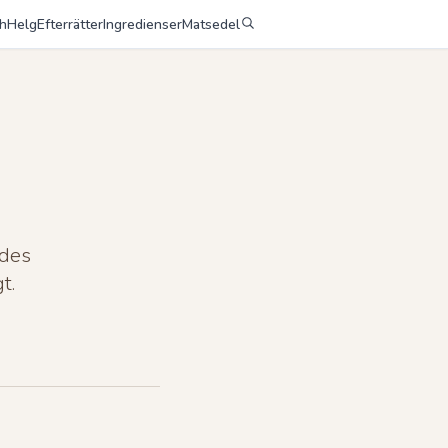
h
Helg
Efterrätter
Ingredienser
Matsedel
ades
t.