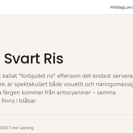
Middag
Lunc
 Svart Ris
skt kallat "förbjudet ris" eftersom det endast server
sare, är spektakulärt både visuellt och näringsmässig
la färgen kommer från antocyaniner – samma
finns i blåbär.
2026
·
3
min läsning