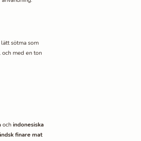
r användning.
 lätt sötma som
ll och med en ton
a
och
indonesiska
ändsk finare mat