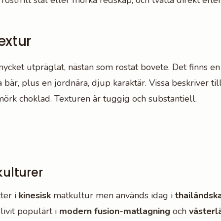
ostfritt stål eller mörka redskap, och tvätta direkt efte
extur
ycket utpräglat, nästan som rostat bovete. Det finns en
är, plus en jordnära, djup karaktär. Vissa beskriver ti
rk choklad. Texturen är tuggig och substantiell.
ulturer
tter i
kinesisk
matkultur men används idag i
thailändsk
livit populärt i
modern fusion-matlagning
och
västerl