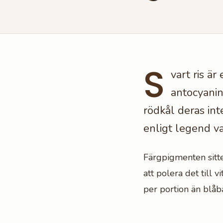
S
vart ris ä
antocyanin
rödkål deras int
enligt legend va
Färgpigmenten sitter 
att polera det till v
per portion än blåbä