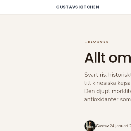
GUSTAVS KITCHEN
←
BLOGGEN
Allt om
Svart ris, histori
till kinesiska kej
Den djupt mörkli
antioxidanter som 
Gustav
·
24 januari 