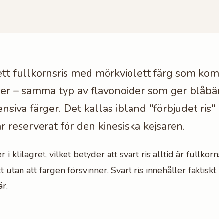
r ett fullkornsris med mörkviolett färg som ko
er – samma typ av flavonoider som ger blåbär
ensiva färger. Det kallas ibland "förbjudet ris
r reserverat för den kinesiska kejsaren.
i klilagret, vilket betyder att svart ris alltid är fullkorn
itt utan att färgen försvinner. Svart ris innehåller faktis
r.