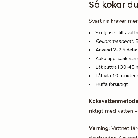
Så kokar du 
Svart ris kräver mer 
Skölj riset tills vatt
Rekommenderat:
B
Använd 2-2,5 delar 
Koka upp, sänk värme
Låt puttra i 30-45 
Låt vila 10 minuter
Fluffa försiktigt
Kokavattenmetode
rikligt med vatten –
Varning:
Vattnet fär