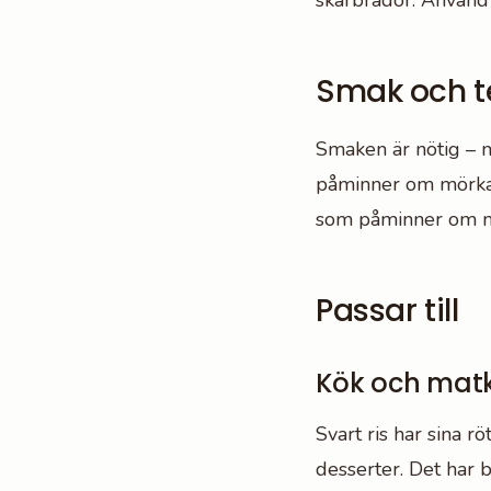
skärbrädor. Använd r
Smak och t
Smaken är nötig – m
påminner om mörka b
som påminner om mö
Passar till
Kök och matk
Svart ris har sina rö
desserter. Det har b