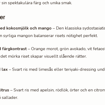
r sin spektakulära färg och unika smak.
er
med kokosmjölk och mango
– Den klassiska sydostasiati
n syrliga mangon balanserar risets nötighet perfekt.
 färgkontrast
– Orange morot, grön avokado, vit fetaos
det mörka riset skapar visuellt slående rätter.
d lax
– Svart ris med limesås eller teriyaki-dressing unde
.
itrus
– Svart ris med apelsin, rödlök, örter och en citron
i sallader.