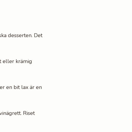
ska desserten. Det
t eller krämig
r en bit lax är en
vinägrett. Riset